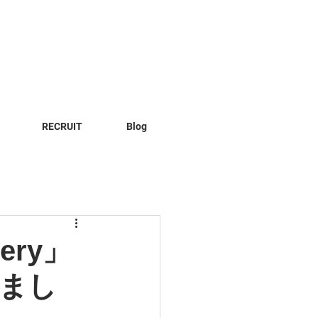
RECRUIT
Blog
ery」
まし