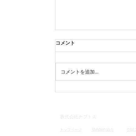
コメント
コメントを追加…
【media】4/12 『お昼の快傑
TV！（千葉テレビ）』への出
演
株式会社カブトス
トップページ
壁画制作紹介
空間