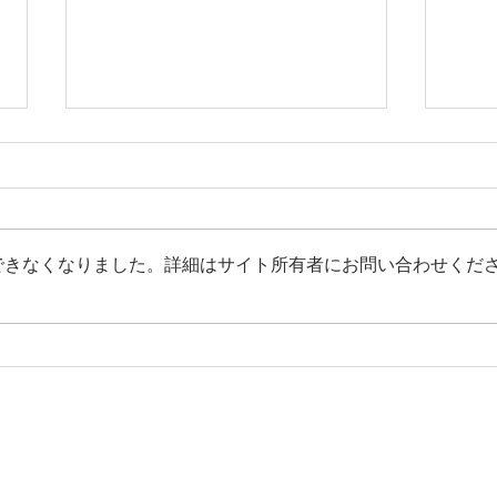
できなくなりました。詳細はサイト所有者にお問い合わせくだ
【media】Yahoo!ニュースへ
【m
の掲載
＆ア
トの