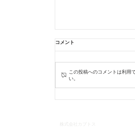
コメント
この投稿へのコメントは利用
い。
【media】4/12 『お昼の快傑
TV！（千葉テレビ）』への出
演
株式会社カブトス