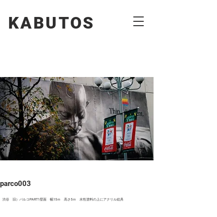
KABUTOS​​
parco003
渋谷 旧）パルコPART1壁面 幅15ｍ 高さ5ｍ 水性塗料の上にアクリル絵具