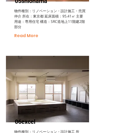
05shiohama
物件種別：リノベーション・設計施工・売買
仲介 所在：東京都 延床面積：95.41㎡ 主要
用途：専用住宅 構造：SRC造地上11階建2階
部分
Read More
06excel
物件種別：リノベーション・設計施工 所