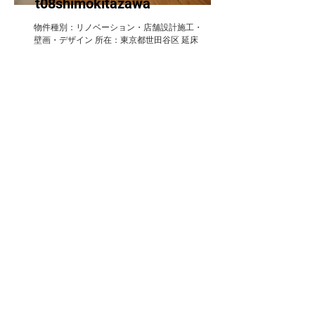
t08shimokitazawa
物件種別：リノベーション・店舗設計施工・
壁画・デザイン 所在：東京都世田谷区 延床
面積：54㎡ 主要用途：飲食店舗 構造：S造
地上3階建1階部分
Read More
t09bakuroyokoyama
物件種別：リノベーション・店舗設計施工・