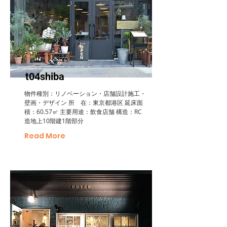
t04shiba
物件種別：リノベーション・店舗設計施工・
壁画・デザイン 所 在：東京都港区 延床面
積：60.57㎡ 主要用途：飲食店舗 構造：RC
造地上10階建1階部分
Read More