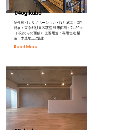
04ogikubo
物件種別：リノベーション・設計施工・DIY
所在：東京都杉並区荻窪 延床面積：74.80㎡
（2階のみの面積） 主要用途：専用住宅 構
造：木造地上2階建
Read More