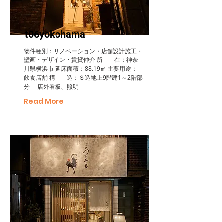
t06yokohama
物件種別：リノベーション・店舗設計施工・
壁画・デザイン・賃貸仲介 所 在：神奈
川県横浜市 延床面積：88.19㎡ 主要用途：
飲食店舗 構 造：Ｓ造地上9階建1～2階部
分 店外看板、照明
Read More