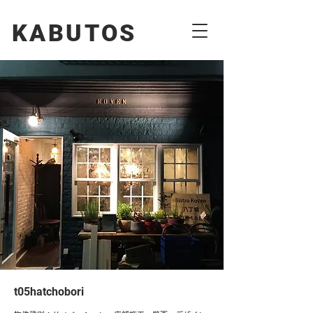
KABUTOS​​
t05hatchobori