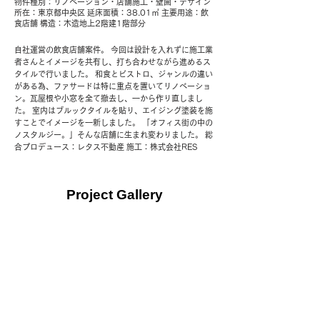
物件種別：リノベーション・店舗施工・壁画・デザイン
所在：東京都中央区 延床面積：38.01㎡ 主要用途：飲
食店舗 構造：木造地上2階建1階部分
自社運営の飲食店舗案件。 今回は設計を入れずに施工業
者さんとイメージを共有し、打ち合わせながら進めるス
タイルで行いました。 和食とビストロ、ジャンルの違い
がある為、ファサードは特に重点を置いてリノベーショ
ン。瓦屋根や小窓を全て撤去し、一から作り直しまし
た。 室内はブルックタイルを貼り、エイジング塗装を施
すことでイメージを一新しました。 「オフィス街の中の
ノスタルジー。」そんな店舗に生まれ変わりました。 総
合プロデュース：レタス不動産 施工：株式会社RES
Project Gallery