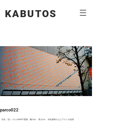
KABUTOS​​
parco022
渋谷 旧）パルコPART1壁面 幅15ｍ 高さ5ｍ 水性塗料の上にアクリル絵具