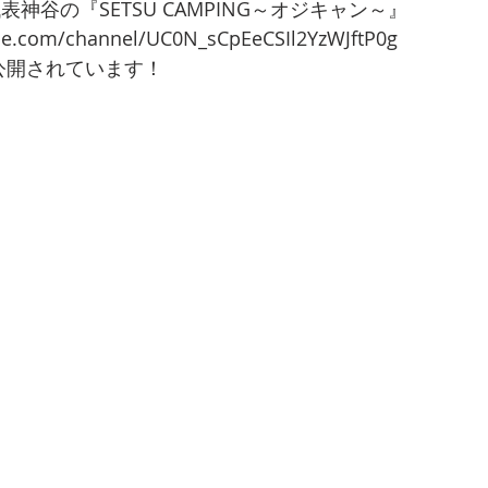
ス代表神谷の『SETSU CAMPING～オジキャン～』
be.com/channel/UC0N_sCpEeCSIl2YzWJftP0g 
で公開されています！